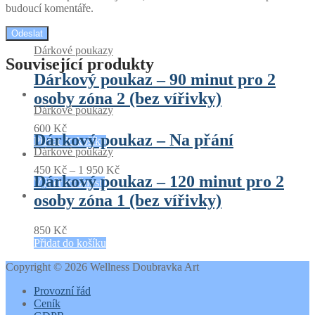
budoucí komentáře.
Dárkové poukazy
Související produkty
Dárkový poukaz – 90 minut pro 2
osoby zóna 2 (bez vířivky)
Dárkové poukazy
600
Kč
Dárkový poukaz – Na přání
Přidat do košíku
Dárkové poukazy
450
Kč
–
1 950
Kč
Dárkový poukaz – 120 minut pro 2
Výběr možností
osoby zóna 1 (bez vířivky)
850
Kč
Přidat do košíku
Copyright © 2026 Wellness Doubravka Art
Provozní řád
Ceník