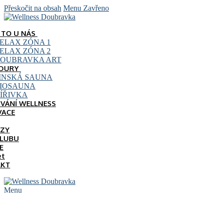
Přeskočit na obsah
Menu
Zavřeno
E TO U NÁS
ELAX ZÓNA 1
ELAX ZÓNA 2
OUBRAVKA ART
DURY
INSKÁ SAUNA
IOSAUNA
ÍŘIVKA
VÁNÍ WELLNESS
VACE
ZY
KLUBU
E
et
AKT
Menu