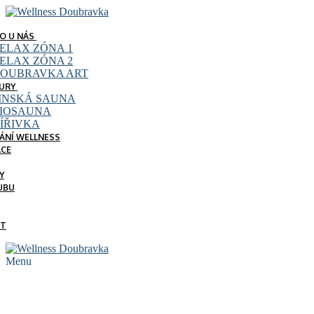
Přeskočit
Menu
Zavřeno
na
obsah
TO U NÁS
ELAX ZÓNA 1
ELAX ZÓNA 2
OUBRAVKA ART
URY
INSKÁ SAUNA
IOSAUNA
ÍŘIVKA
ÁNÍ WELLNESS
ACE
Y
UBU
KT
Menu