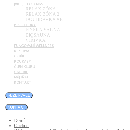
JAKÉ JE TO U NÁS
RELAX ZÓNA 1
RELAX ZÓNA 2
DOUBRAVKA ART
PROCEDURY
FINSKÁ SAUNA
BIOSAUNA
VÍŘIVKA
FUNGOVÁNÍ WELLNESS
REZERVACE
CENÍK
POUKAZY
ČLEN KLUBU
GALERIE
Můj účet
KONTAKT
REZERVACE
KONTAKT
Domů
Obchod